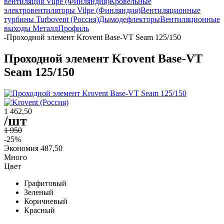
вентиляция Vilpe (Финляндия)
Кровельные
электровентиляторы Vilpe (Финляндия)
Вентиляционные
турбины Turbovent (Россия)
Дымодефлекторы
Вентиляционные
выходы МеталлПрофиль
-
Проходной элемент Krovent Base-VT Seam 125/150
Проходной элемент Krovent Base-VT
Seam 125/150
1 462,50
/шт
1 950
-25%
Экономия
487,50
Много
Цвет
Графитовый
Зеленый
Коричневый
Красный