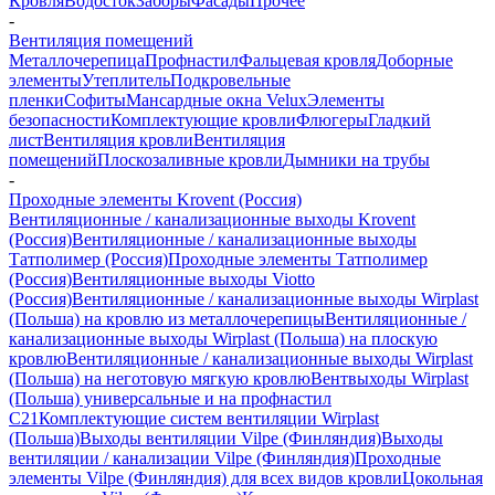
Кровля
Водосток
Заборы
Фасады
Прочее
-
Вентиляция помещений
Металлочерепица
Профнастил
Фальцевая кровля
Доборные
элементы
Утеплитель
Подкровельные
пленки
Софиты
Мансардные окна Velux
Элементы
безопасности
Комплектующие кровли
Флюгеры
Гладкий
лист
Вентиляция кровли
Вентиляция
помещений
Плоскозаливные кровли
Дымники на трубы
-
Проходные элементы Krovent (Россия)
Вентиляционные / канализационные выходы Krovent
(Россия)
Вентиляционные / канализационные выходы
Татполимер (Россия)
Проходные элементы Татполимер
(Россия)
Вентиляционные выходы Viotto
(Россия)
Вентиляционные / канализационные выходы Wirplast
(Польша) на кровлю из металлочерепицы
Вентиляционные /
канализационные выходы Wirplast (Польша) на плоскую
кровлю
Вентиляционные / канализационные выходы Wirplast
(Польша) на неготовую мягкую кровлю
Вентвыходы Wirplast
(Польша) универсальные и на профнастил
С21
Комплектующие систем вентиляции Wirplast
(Польша)
Выходы вентиляции Vilpe (Финляндия)
Выходы
вентиляции / канализации Vilpe (Финляндия)
Проходные
элементы Vilpe (Финляндия) для всех видов кровли
Цокольная