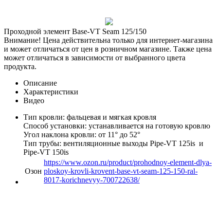
Проходной элемент Base-VT Seam 125/150
Внимание! Цена действительна только для интернет-магазина
и может отличаться от цен в розничном магазине. Также цена
может отличаться в зависимости от выбранного цвета
продукта.
Описание
Характеристики
Видео
Тип кровли: фальцевая и мягкая кровля
Способ установки: устанавливается на готовую кровлю
Угол наклона кровли: от 11° до 52°
Тип трубы: вентиляционные выходы Pipe-VT 125is и
Pipe-VT 150is
https://www.ozon.ru/product/prohodnoy-element-dlya-
Озон
ploskoy-krovli-krovent-base-vt-seam-125-150-ral-
8017-korichnevyy-700722638/