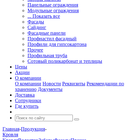
Панельные ограждения
Модульные ограждения
... Показать все
Фасады
Сайдинг
Фасадные панели
Профнастил фасадный
Профили для гипсокартона
Прочее
Профильная труба
Сотовый поликарбонат и теплицы
Цены
Акции
О компании
О компании
Новости
Реквизиты
Рекомендации по
хранению
Документы
Доставка
Сотрудники
Где купить
Главная
-
Продукция
-
Кровля