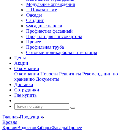
Модульные ограждения
... Показать все
Фасады
Сайдинг
Фасадные панели
Профнастил фасадный
Профили для гипсокартона
Прочее
Профильная труба
Сотовый поликарбонат и теплицы
Цены
Акции
О компании
О компании
Новости
Реквизиты
Рекомендации по
хранению
Документы
Доставка
Сотрудники
Где купить
Главная
-
Продукция
-
Кровля
Кровля
Водосток
Заборы
Фасады
Прочее
-