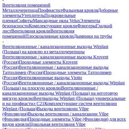
Вентиляция помещений
Металлочерепица
Профнастил
Фальцевая кровля
Доборные
элементы
Утеплитель
Подкровельные
пленки
Софиты
Мансардные окна Velux
Элементы
безопасности
Комплектующие кровли
Флюгеры
Гладкий
лист
Вентиляция кровли
Вентиляция
помещений
Плоскозаливные кровли
Дымники на трубы
-
Вентиляционные / канализационные выходы Wirplast
(Польша) на кровлю из металлочерепицы
Вентиляционные / канализационные выходы Krovent
(Россия)
Проходные элементы Krovent
(Россия)
Вентиляционные / канализационные выходы
Татполимер (Россия)
Проходные элементы Татполимер
(Россия)
Вентиляционные выходы Viotto
(Россия)
Вентиляционные / канализационные выходы Wirplast
(Польша) на плоскую кровлю
Вентиляционные /
канализационные выходы Wirplast (Польша) на неготовую
мягкую кровлю
Вентвыходы Wirplast (Польша) универсальные
и на профнастил С21
Комплектующие систем вентиляции
Wirplast (Польша)
Выходы вентиляции Vilpe
(Финляндия)
Выходы вентиляции / канализации Vilpe
(Финляндия)
Проходные элементы Vilpe (Финляндия) для всех
видов кровли
Цокольная вентиляция Vilpe