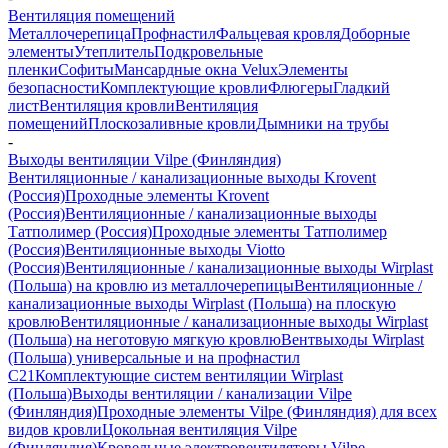
Вентиляция помещений
Металлочерепица
Профнастил
Фальцевая кровля
Доборные
элементы
Утеплитель
Подкровельные
пленки
Софиты
Мансардные окна Velux
Элементы
безопасности
Комплектующие кровли
Флюгеры
Гладкий
лист
Вентиляция кровли
Вентиляция
помещений
Плоскозаливные кровли
Дымники на трубы
-
Выходы вентиляции Vilpe (Финляндия)
Вентиляционные / канализационные выходы Krovent
(Россия)
Проходные элементы Krovent
(Россия)
Вентиляционные / канализационные выходы
Татполимер (Россия)
Проходные элементы Татполимер
(Россия)
Вентиляционные выходы Viotto
(Россия)
Вентиляционные / канализационные выходы Wirplast
(Польша) на кровлю из металлочерепицы
Вентиляционные /
канализационные выходы Wirplast (Польша) на плоскую
кровлю
Вентиляционные / канализационные выходы Wirplast
(Польша) на неготовую мягкую кровлю
Вентвыходы Wirplast
(Польша) универсальные и на профнастил
С21
Комплектующие систем вентиляции Wirplast
(Польша)
Выходы вентиляции / канализации Vilpe
(Финляндия)
Проходные элементы Vilpe (Финляндия) для всех
видов кровли
Цокольная вентиляция Vilpe
(Финляндия)
Кровельные электровентиляторы Vilpe