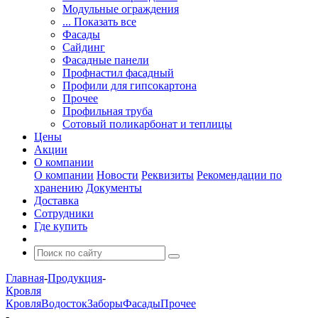
Модульные ограждения
... Показать все
Фасады
Сайдинг
Фасадные панели
Профнастил фасадный
Профили для гипсокартона
Прочее
Профильная труба
Сотовый поликарбонат и теплицы
Цены
Акции
О компании
О компании
Новости
Реквизиты
Рекомендации по
хранению
Документы
Доставка
Сотрудники
Где купить
Главная
-
Продукция
-
Кровля
Кровля
Водосток
Заборы
Фасады
Прочее
-