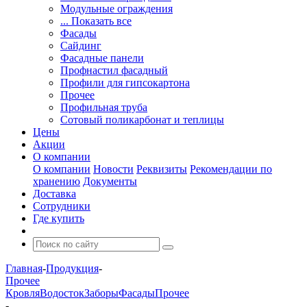
Модульные ограждения
... Показать все
Фасады
Сайдинг
Фасадные панели
Профнастил фасадный
Профили для гипсокартона
Прочее
Профильная труба
Сотовый поликарбонат и теплицы
Цены
Акции
О компании
О компании
Новости
Реквизиты
Рекомендации по
хранению
Документы
Доставка
Сотрудники
Где купить
Главная
-
Продукция
-
Прочее
Кровля
Водосток
Заборы
Фасады
Прочее
-