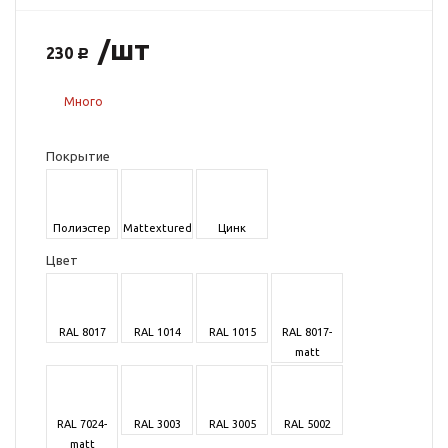
/шт
230
Много
Покрытие
Полиэстер
Mattextured
Цинк
Цвет
RAL 8017
RAL 1014
RAL 1015
RAL 8017-
matt
RAL 7024-
RAL 3003
RAL 3005
RAL 5002
matt