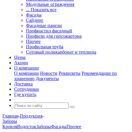
Модульные ограждения
... Показать все
Фасады
Сайдинг
Фасадные панели
Профнастил фасадный
Профили для гипсокартона
Прочее
Профильная труба
Сотовый поликарбонат и теплицы
Цены
Акции
О компании
О компании
Новости
Реквизиты
Рекомендации по
хранению
Документы
Доставка
Сотрудники
Где купить
Главная
-
Продукция
-
Заборы
Кровля
Водосток
Заборы
Фасады
Прочее
-