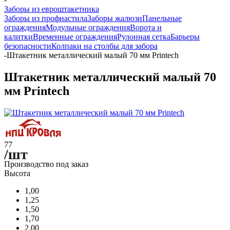
Заборы из евроштакетника
Заборы из профнастила
Заборы жалюзи
Панельные
ограждения
Модульные ограждения
Ворота и
калитки
Временные ограждения
Рулонная сетка
Барьеры
безопасности
Колпаки на столбы для забора
-
Штакетник металлический малый 70 мм Printech
Штакетник металлический малый 70
мм Printech
77
/шт
Производство под заказ
Высота
1,00
1,25
1,50
1,70
2,00