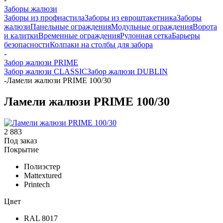
Заборы жалюзи
Заборы из профнастила
Заборы из евроштакетника
Заборы
жалюзи
Панельные ограждения
Модульные ограждения
Ворота
и калитки
Временные ограждения
Рулонная сетка
Барьеры
безопасности
Колпаки на столбы для забора
-
Забор жалюзи PRIME
Забор жалюзи CLASSIC
Забор жалюзи DUBLIN
-
Ламели жалюзи PRIME 100/30
Ламели жалюзи PRIME 100/30
2 883
Под заказ
Покрытие
Полиэстер
Mattextured
Printech
Цвет
RAL 8017