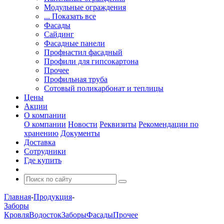
Модульные ограждения
... Показать все
Фасады
Сайдинг
Фасадные панели
Профнастил фасадный
Профили для гипсокартона
Прочее
Профильная труба
Сотовый поликарбонат и теплицы
Цены
Акции
О компании
О компании
Новости
Реквизиты
Рекомендации по
хранению
Документы
Доставка
Сотрудники
Где купить
Главная
-
Продукция
-
Заборы
Кровля
Водосток
Заборы
Фасады
Прочее
-