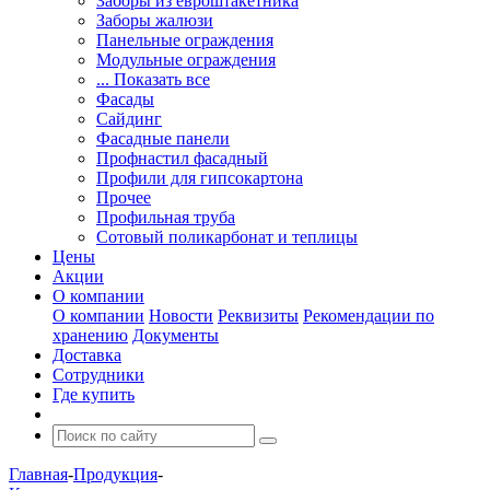
Заборы из евроштакетника
Заборы жалюзи
Панельные ограждения
Модульные ограждения
... Показать все
Фасады
Сайдинг
Фасадные панели
Профнастил фасадный
Профили для гипсокартона
Прочее
Профильная труба
Сотовый поликарбонат и теплицы
Цены
Акции
О компании
О компании
Новости
Реквизиты
Рекомендации по
хранению
Документы
Доставка
Сотрудники
Где купить
Главная
-
Продукция
-