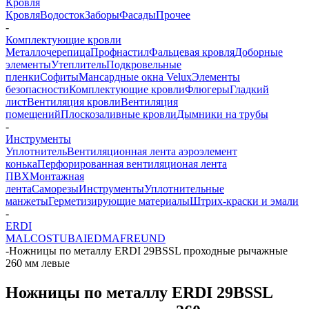
Кровля
Кровля
Водосток
Заборы
Фасады
Прочее
-
Комплектующие кровли
Металлочерепица
Профнастил
Фальцевая кровля
Доборные
элементы
Утеплитель
Подкровельные
пленки
Софиты
Мансардные окна Velux
Элементы
безопасности
Комплектующие кровли
Флюгеры
Гладкий
лист
Вентиляция кровли
Вентиляция
помещений
Плоскозаливные кровли
Дымники на трубы
-
Инструменты
Уплотнитель
Вентиляционная лента аэроэлемент
конька
Перфорированная вентиляционая лента
ПВХ
Монтажная
лента
Саморезы
Инструменты
Уплотнительные
манжеты
Герметизирующие материалы
Штрих-краски и эмали
-
ERDI
MALCO
STUBAI
EDMA
FREUND
-
Ножницы по металлу ERDI 29BSSL проходные рычажные
260 мм левые
Ножницы по металлу ERDI 29BSSL