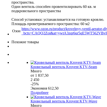
пространства.
Один вентиль способен провентилировать 60 кв. м
подкровельного пространства
Способ установки: устанавливается на готовую кровлю.
Площадь проветриваемого пространства: 60 м2
https://www.ozon.ru/product/krovelnyy-ventil-aerator-d
Озон
_bctx=CAQQ2Zoi&at=ywtA3zqr6ur5qE5WT562VBv
Похожие товары
Кровельный вентиль Krovent KTV-Seam
Много
от 1 837,50
2 450
-25%
Экономия 612,50
Подробнее
Кровельный вентиль Krovent KTV-Wave
Много