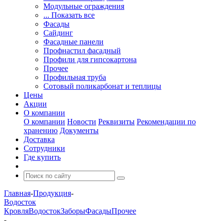
Модульные ограждения
... Показать все
Фасады
Сайдинг
Фасадные панели
Профнастил фасадный
Профили для гипсокартона
Прочее
Профильная труба
Сотовый поликарбонат и теплицы
Цены
Акции
О компании
О компании
Новости
Реквизиты
Рекомендации по
хранению
Документы
Доставка
Сотрудники
Где купить
Главная
-
Продукция
-
Водосток
Кровля
Водосток
Заборы
Фасады
Прочее
-