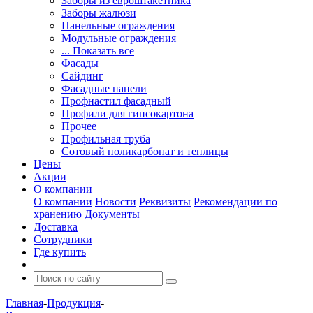
Заборы из евроштакетника
Заборы жалюзи
Панельные ограждения
Модульные ограждения
... Показать все
Фасады
Сайдинг
Фасадные панели
Профнастил фасадный
Профили для гипсокартона
Прочее
Профильная труба
Сотовый поликарбонат и теплицы
Цены
Акции
О компании
О компании
Новости
Реквизиты
Рекомендации по
хранению
Документы
Доставка
Сотрудники
Где купить
Главная
-
Продукция
-