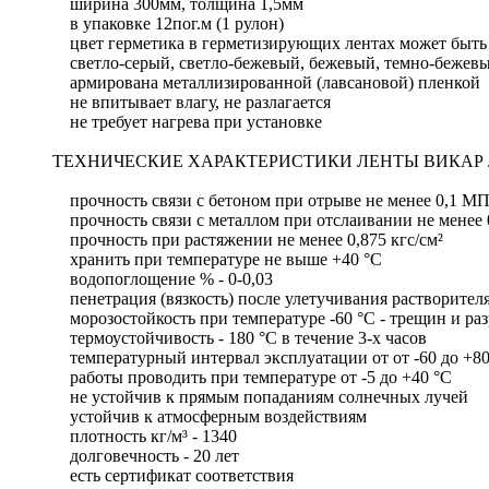
ширина 300мм, толщина 1,5мм
в упаковке 12пог.м (1 рулон)
цвет герметика в герметизирующих лентах может быть 
светло-серый, светло-бежевый, бежевый, темно-бежев
армирована металлизированной (лавсановой) пленкой
не впитывает влагу, не разлагается
не требует нагрева при установке
ТЕХНИЧЕСКИЕ ХАРАКТЕРИСТИКИ ЛЕНТЫ ВИКАР Л
прочность связи с бетоном при отрыве не менее 0,1 М
прочность связи с металлом при отслаивании не менее 0
прочность при растяжении не менее 0,875 кгс/см²
хранить при температуре не выше +40 °С
водопоглощение % - 0-0,03
пенетрация (вязкость) после улетучивания растворителя
морозостойкость при температуре -60 °С - трещин и ра
термоустойчивость - 180 °С в течение 3-х часов
температурный интервал эксплуатации от от -60 до +80
работы проводить при температуре от -5 до +40 °С
не устойчив к прямым попаданиям солнечных лучей
устойчив к атмосферным воздействиям
плотность кг/м³ - 1340
долговечность - 20 лет
есть сертификат соответствия