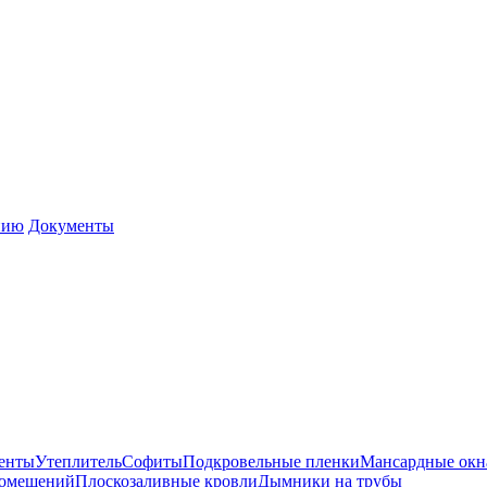
нию
Документы
енты
Утеплитель
Софиты
Подкровельные пленки
Мансардные окн
помещений
Плоскозаливные кровли
Дымники на трубы