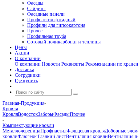
Фасады
Сайдинг
Фасадные панели
Профнастил фасадный
Профили для гипсокартона
Прочее
Профильная труба
Сотовый поликарбонат и теплицы
Цены
Акции
О компании
О компании
Новости
Реквизиты
Рекомендации по хране
Доставка
Сотрудники
Где купить
Главная
-
Продукция
-
Кровля
Кровля
Водосток
Заборы
Фасады
Прочее
-
Комплектующие кровли
Металлочерепица
Профнастил
Фальцевая кровля
Доборные элем
кровли
Флюгеры
Гладкий лист
Вентиляция кровли
Вентиляция 