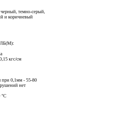
черный, темно-серый,
ый и коричневый
Б(М):
Па
,15 кгс/см
 при 0,1мм - 55-80
зрушений нет
 °С