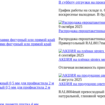
В субботу отгрузки на произв
График работы на складе п. 
воскресенье выходные. В буд
9 октября 2025
Распродажа евроштакетника
Распродажа евроштакетника
Прямоугольный RAL8017matt
ями фигурный или прямой край
4 сентября 2025
АКЦИЯ на плёнки strotex м
Отличная возможность прио
4 августа 2025
АКЦИЯ на продукцию цветом
й 0,5 мм для профнастила 2 м
RAL8004matt превосходный в
натуральной, глиняной чере