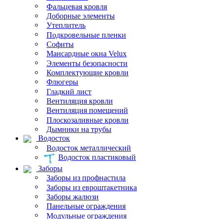
Фальцевая кровля
Доборные элементы
Утеплитель
Подкровельные пленки
Софиты
Мансардные окна Velux
Элементы безопасности
Комплектующие кровли
Флюгеры
Гладкий лист
Вентиляция кровли
Вентиляция помещений
Плоскозаливные кровли
Дымники на трубы
Водосток
Водосток металлический
Водосток пластиковый
Заборы
Заборы из профнастила
Заборы из евроштакетника
Заборы жалюзи
Панельные ограждения
Модульные ограждения