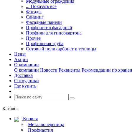
Модульные ограждения
... Показать все
Фасады
Сайдинг
Фасадные панели
Профнастил фасадный
Профили для гипсокартона
Прочее
Профильная труба
Сотовый поликарбонат и теплицы
Цены
Акции
О компании
О компании
Новости
Реквизиты
Рекомендации по хране
Доставка
Сотрудники
Где купить
Каталог
Кровля
Металлочерепица
Профнастил